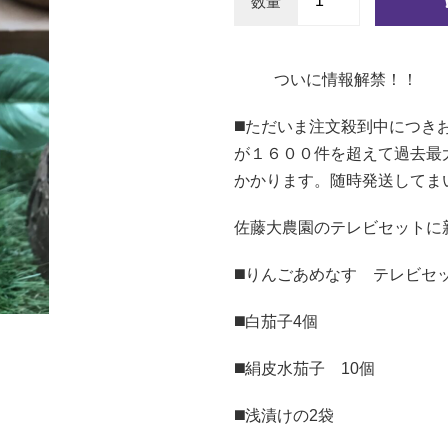
数量
ついに情報解禁！！
◼️ただいま注文殺到中につ
が１６００件を超えて過去最
かかります。随時発送してま
佐藤大農園のテレビセットに新たな種
◼️りんごあめなす テレビセ
◼️白茄子4個
◼️絹皮水茄子 10個
◼️浅漬けの2袋